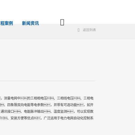
工程案例
新闻资讯
返回列表
，测量电网中的三相相电压、三相线电压、三相电
、四象限双向电能等电参数，并带有可选功能，如开
、通讯接口、电能脉冲输出、温度监测，可以实现数
好、安装方便等优点，广泛运用于电力电网自动化控制系