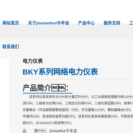
网站首页
关于jinnianhui今年会
产品中心
服务支持
联系我们
电力仪表
BKY系列网络电力仪表
产品简介：
该系列仪表采用专业的计量芯片，以工业级微处理器为核心
流、三相有功功率、三相无功功率、三相功率因数、频率
关量输出（可设越限报警或遥控）、开关量输入、模拟量输出
字通讯、变送和四遥等功能。该系列仪表具有精度高、可靠性
统，SCADA/DCS系统等。
品 牌：jinnianhui今年会